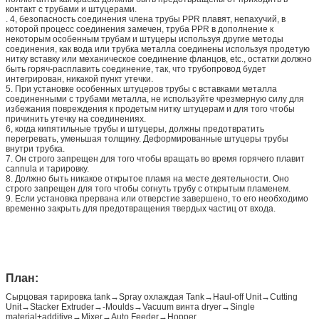
контакт с трубами и штуцерами.
. 4, безопасность соединения члена трубы PPR плавят, непахучий, в
которой процесс соединения замечен, труба PPR в дополнение к
некоторым особенным трубам и штуцеры используя другие методы
соединения, как вода или трубка металла соединены используя продетую
нитку вставку или механическое соединение фланцов, etc., остатки должно
быть горяч-расплавить соединение, так, что трубопровод будет
интегрирован, никакой пункт утечки.
5. При установке особенных штуцеров трубы с вставками металла
соединенными с трубами металла, не используйте чрезмерную силу для
избежания повреждения к продетым нитку штуцерам и для того чтобы
причинить утечку на соединениях.
6, когда кипятильные трубы и штуцеры, должны предотвратить
перегревать, уменьшая толщину. Деформированные штуцеры трубы
внутри трубка.
7. Он строго запрещен для того чтобы вращать во время горячего плавит
cannula и тарировку.
8. Должно быть никакое открытое пламя на месте деятельности. Оно
строго запрещен для того чтобы согнуть трубу с открытым пламенем.
9. Если установка прервана или отверстие завершено, то его необходимо
временно закрыть для предотвращения твердых частиц от входа.
План:
Сырцовая тарировка tank→Spray охлаждая Tank→Haul-off Unit→Cutting
Unit→Stacker Extruder→-Moulds→Vacuum винта dryer→Single
material+additive→Mixer→Auto Feeder→Hopper