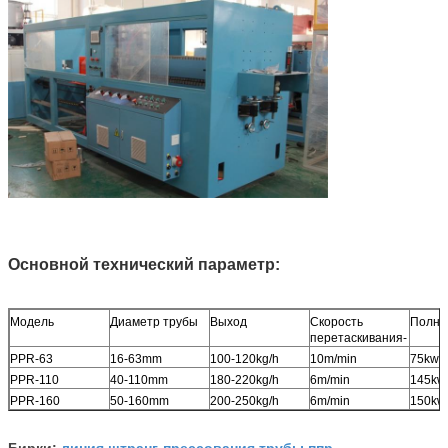
Основной технический параметр:
Модель
Диаметр трубы
Выход
Скорость
Полна
перетаскивания-
PPR-63
16-63mm
100-120kg/h
10m/min
75kw
PPR-110
40-110mm
180-220kg/h
6m/min
145kw
PPR-160
50-160mm
200-250kg/h
6m/min
150kw
линия штранг-прессования трубы ппр
Бирки:
,