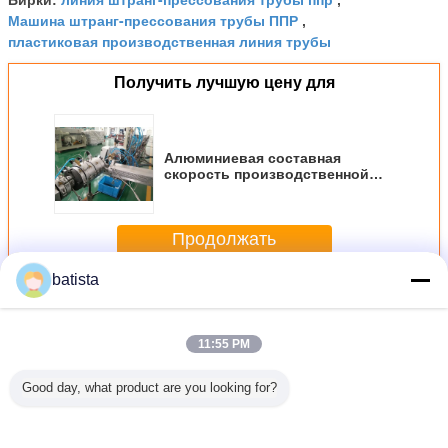
Машина штранг-прессования трубы ППР
,
пластиковая производственная линия трубы
Получить лучшую цену для
Алюминиевая составная
скорость производственной
линии 6m/min Макс трубы PPR
высокопрочная
Продолжать
batista
Производственная линия трубы ППР
Больше
11:55 PM
Good day, what product are you looking for?
 75KW
Алюминиевая
Производственная
Горячая/
Электри
анг-
составная
линия трубы
холодная
производ
ования
скорость
водоснабжения
производственная
линия 5