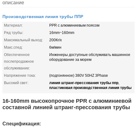
описание
Производственная линия трубы ППР
Материал:
PPR с алюминиевым поясом
Ряд трубы:
16mm~160mm
Максимальный выход:
200Кг/х
Макс.спед:
6м/мин
Обеспеченное
Инженеры доступные обслуживать машинное
оборудование за морем
послепродажное
обслуживание:
Напряжение тока:
(подгонянное) 380V 50HZ 3Phase
линия штранг-прессования трубы ппр
Высокий свет:
,
пластиковая производственная линия трубы
16-160mm высокопрочное PPR с алюминиевой
составной линией штранг-прессования трубы
Спецификация: