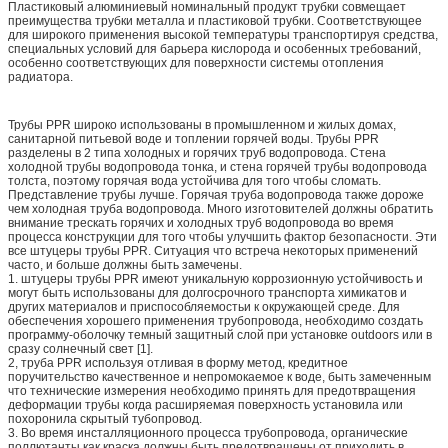
Пластиковый алюминиевый номинальный продукт трубки совмещает
преимущества трубки металла и пластиковой трубки. Соответствующее
для широкого применения высокой температуры транспортируя средства,
специальных условий для барьера кислорода и особенных требований,
особенно соответствующих для поверхности системы отопления
радиатора.
Трубы PPR широко использованы в промышленном и жилых домах,
санитарной питьевой воде и топлении горячей воды. Трубы PPR
разделены в 2 типа холодных и горячих труб водопровода. Стена
холодной трубы водопровода тонка, и стена горячей трубы водопровода
толста, поэтому горячая вода устойчива для того чтобы сломать.
Представление трубы лучше. Горячая труба водопровода также дороже
чем холодная труба водопровода. Много изготовителей должны обратить
внимание трескать горячих и холодных труб водопровода во время
процесса конструкции для того чтобы улучшить фактор безопасности. Эти
все штуцеры трубы PPR. Ситуация что встреча некоторых применений
часто, и больше должны быть замечены.
1. штуцеры трубы PPR имеют уникальную коррозионную устойчивость и
могут быть использованы для долгосрочного транспорта химикатов и
других материалов и приспособляемостьи к окружающей среде. Для
обеспечения хорошего применения трубопровода, необходимо создать
программу-оболочку темный защитный слой при установке outdoors или в
сразу солнечный свет [1].
2, труба PPR используя отливая в форму метод, кредитное
поручительство качественное и непромокаемое к воде, быть замеченным
что технические измерения необходимо принять для предотвращения
деформации трубы когда расширяемая поверхность установила или
похоронила скрытый тубопровод.
3. Во время инсталляционного процесса трубопровода, органические
поллютанты как краска должны быть предотвращены от приходить в