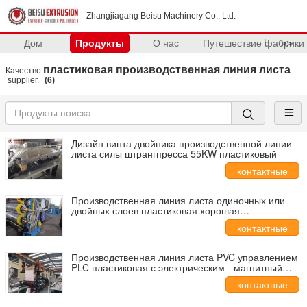
Zhangjiagang Beisu Machinery Co., Ltd.
Дом
Продукты
О нас
Путешествие фабрики
>>
пластиковая производственная линия листа
Качество
supplier.
(6)
Дизайн винта двойника производственной линии
листа силы штрангпресса 55KW пластиковый
контактные
данные
Производственная линия листа одиночных или
двойных слоев пластиковая хорошая
пластицирующ влияние
контактные
данные
Производственная линия листа PVC управлением
PLC пластиковая с электрическим - магнитный
подогреватель
контактные
данные