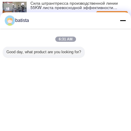
Сила штрангпресса производственной линии
55KW листа превосходной эффективности
пластиковая
контактные
batista
данные
Машина штранг-прессования листа простой
деятельности пластиковая, лист PVC делая
машиной большую интенсивность
контактные
6:31 AM
данные
Датчик давления высокой точности
Good day, what product are you looking for?
производственной линии листа автоматической
моталки пластиковый
контактные
данные
Измените язык
Russian
Главная страница
|
О нас
|
Свяжитесь мы
|
Карта сайта
|
Политика
конфиденциальности
Взгляд настольного компьютера