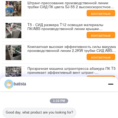
Штранг-прессование производственной линии
трубки СИД ПК цвета SJ-55 2 высокоскоростное
для СИД освещая крышку
контактные
данные
T5 - СИД размера T12 освещая материалы
ПК/ABS производственной линии крышки
зернистые
контактные
данные
Компактная высокая эффективность силы вакуума
производственной линии 2.2KW трубки СИД ABS/
ПК
контактные
данные
Прозрачная машина штрангпресса абажура ПК T5
принимает эффективный винт штранг-
прессования
контактные
batista
данные
Прессовать конюшни машины штранг-
прессования производственной линии трубки СИД
ПК 2 полостей пластиковый
контактные
1:10 PM
данные
Модель штрангпресса производственной линии
Good day, what product are you looking for?
SJ-50/28 трубки СИД ПК T8