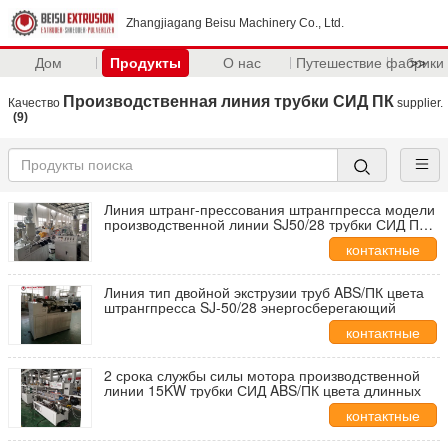
Zhangjiagang Beisu Machinery Co., Ltd.
Дом
Продукты
О нас
Путешествие фабрики
>>
Производственная линия трубки СИД ПК
Качество
supplier.
(9)
Линия штранг-прессования штрангпресса модели
производственной линии SJ50/28 трубки СИД ПК
T5 одиночная
контактные
данные
Линия тип двойной экструзии труб ABS/ПК цвета
штрангпресса SJ-50/28 энергосберегающий
контактные
данные
2 срока службы силы мотора производственной
линии 15KW трубки СИД ABS/ПК цвета длинных
контактные
данные