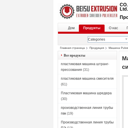
CO.
Ltd.
Про
Дом
Продукты
О нас
Categories
Главная страница
Продукция
Машина Pulve
Все продукты
М
пластиковая машина штранг-
с
прессования
(31)
пластиковая машина смесителя
(61)
Пластиковая машина шредера
(30)
производственная линия трубы
пвк
(19)
Производственная линия трубы