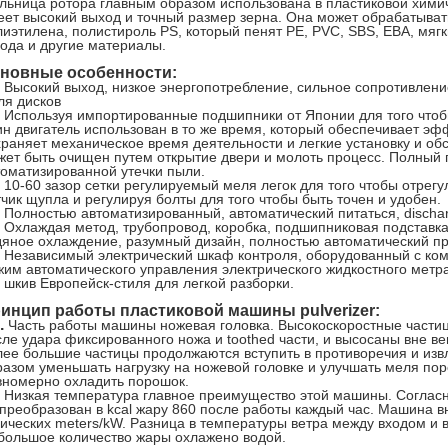
льница ротора главным образом использована в пластиковой хим
еет высокий выход и точный размер зерна. Она может обрабатыва
иэтилена, полистироль PS, который пенят PE, PVC, SBS, ЕВА, мягки
вода и другие материалы.
новные особенности:
: Высокий выход, низкое энергопотребление, сильное сопротивлен
ля дисков
: Используя импортированные подшипники от Японии для того чтобы
ин двигатель использован в то же время, который обеспечивает эф
храняет механическое время деятельности и легкие установку и об
жет быть очищен путем открытие двери и молоть процесс. Полный 
томатизированной утечки пыли.
 10-60 зазор сетки регулируемый меля легок для того чтобы отрегу
чик щупла и регулируя болты для того чтобы быть точен и удобен.
: Полностью автоматизированный, автоматический питаться, dischar
: Охлаждая метод, трубопровод, коробка, подшипниковая подставк
дяное охлаждение, разумный дизайн, полностью автоматический п
: Независимый электрический шкаф контроля, оборудованный с ком
жим автоматического управления электрического жидкостного метр
 шкив Европейск-стиля для легкой разборки.
инцип работы пластиковой машины pulverizer:
.
Часть работы машины ножевая головка. Высокоскоростные части
сле удара фиксированного ножа и toothed части, и высосаны вне в
лее большие частицы продолжаются вступить в противоречия и изв
разом уменьшать нагрузку на ножевой головке и улучшать меля по
вномерно охладить порошок.
. Низкая температура главное преимущество этой машины. Согласн
 преобразован в kcal жару 860 после работы каждый час. Машина в
бических meters/kW. Разница в температуры ветра между входом и 
большое количество жары охлажено водой.