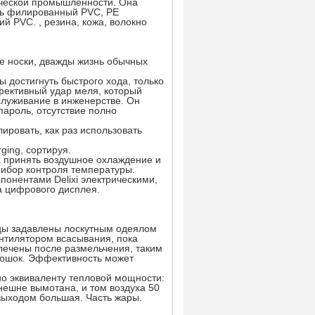
ической промышленности. Она
ть филированный PVC, PE
й PVC. , резина, кожа, волокно
ие носки, дважды жизнь обычных
 достигнуть быстрого хода, только
фективный удар меля, который
служивание в инженерстве. Он
пароль, отсутствие полно
лировать, как раз использовать
ging, сортируя.
а принять воздушное охлаждение и
рибор контроля температуры.
понентами Delixi электрическими,
а цифрового дисплея.
цы задавлены лоскутным одеялом
ентилятором всасывания, пока
лечены после размельчения, таким
рошок. Эффективность может
о эквиваленту тепловой мощности:
нешне вымотана, и том воздуха 50
выходом большая. Часть жары.