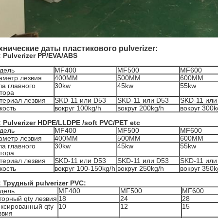
хнические даты пластикового pulverizer:
: Pulverizer PP/EVA/ABS
дель
MF400
MF500
MF600
аметр лезвия
400MM
500MM
600MM
ла главного
30kw
45kw
55kw
тора
териал лезвия
SKD-11 или D53
SKD-11 или D53
SKD-11 или
кость
вокруг 100kg/h
вокруг 200kg/h
вокруг 300k
: Pulverizer HDPE/LLDPE /soft PVC/PET etc
дель
MF400
MF500
MF600
аметр лезвия
400MM
500MM
600MM
ла главного
30kw
45kw
55kw
тора
териал лезвия
SKD-11 или D53
SKD-11 или D53
SKD-11 или
кость
вокруг 100-150kg/h
вокруг 250kg/h
вокруг 350k
: Трудный pulverizer PVC:
дель
MF400
MF500
MF600
торный qty лезвия
18
24
28
ксированный qty
10
12
15
звия