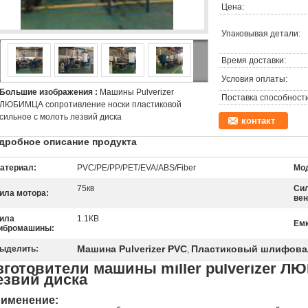
Цена:
Упаковывая детали:
Время доставки:
Условия оплаты:
Большие изображения :
Машины Pulverizer
Поставка способности
ЛЮБИМЦА сопротивление носки пластиковой
сильное с молоть лезвий диска
контакт
дробное описание продукта
атериал:
PVC/PE/PP/PET/EVA/ABS/Fiber
Мод
75кв
Си
ила мотора:
вен
ила
1.1КВ
Емк
ибромашины:
Машина Pulverizer PVC
Пластиковый шлифова
ыделить:
,
зготовители машины miller pulverizer 
езвий диска
именение: