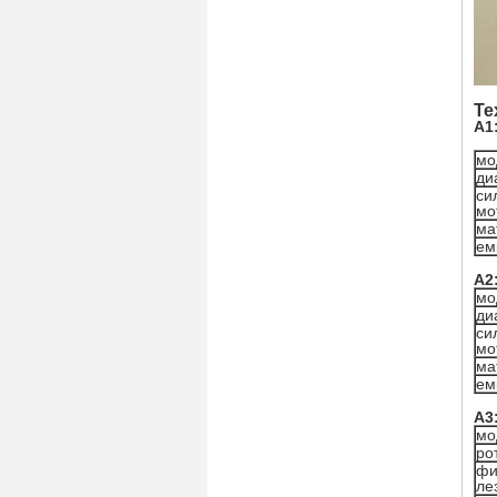
Те
A1
мо
ди
си
мо
ма
ем
A2
мо
ди
си
мо
ма
ем
A3
мо
ро
фи
ле