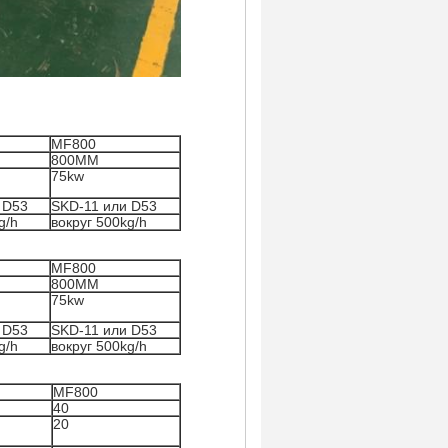
MF800
800MM
75kw
 D53
SKD-11 или D53
g/h
вокруг 500kg/h
MF800
800MM
75kw
 D53
SKD-11 или D53
g/h
вокруг 500kg/h
MF800
40
20