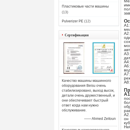
Ме
им
Пластиковые части машины
пол
(13)
за
Ос
Pulverizer PE
(12)
A1
ме
A2
Сертификация
од
со
мо
ав
A3:
дат
A4
A6
во
A7
ре
Качество машины машинного
A8:
оборудования Beisu очень
Пр
стабилизировано, выход высок,
A1
детали очень дружественный, и
по
они обеспечивают быстрый
бо
ответ когда нам нужно
об
обслуживание.
ра
A2
он
—— Ahmed Zeitoun
ку
Не