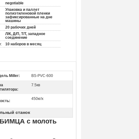
negotiable
Упаковка и паллет
полиэтиленовой пленки
зафиксированные на дне
машины
20 рабочих дней
Л/К, Д/П, Т/Т, западное
соединение
:
10 наборов в месяц
ель Miller:
BS-PVC-600
ла
7.5кв
тилятора:
450кг/х
ость:
льный станок
ЛЮБИМЦА с молоть