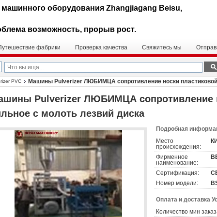
 машинного оборудования Zhangjiagang Beisu,
блема возможность, прорыв рост.
Путешествие фабрики
Проверка качества
Свяжитесь мы
Отправ
Машины Pulverizer ЛЮБИМЦА сопротивление носки пластиковой 
rizer PVC
ашины Pulverizer ЛЮБИМЦА сопротивление 
ильное с молоть лезвий диска
Подробная информац
Место
К
происхождения:
Фирменное
B
наименование:
Сертификация:
C
Номер модели:
B
Оплата и доставка У
Количество мин заказ