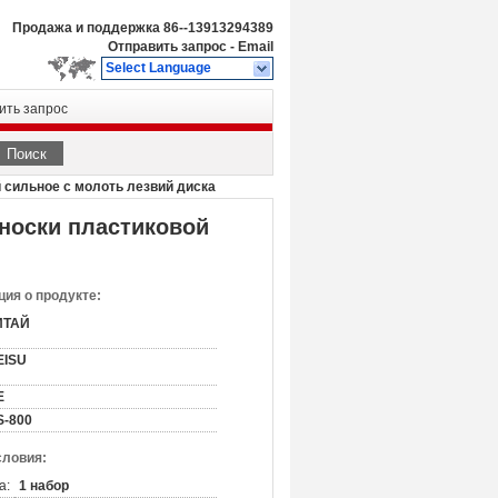
Продажа и поддержка
86--13913294389
Отправить запрос
-
Email
Select Language
ить запрос
Поиск
сильное с молоть лезвий диска
носки пластиковой
ия о продукте:
ИТАЙ
EISU
E
S-800
словия:
а:
1 набор