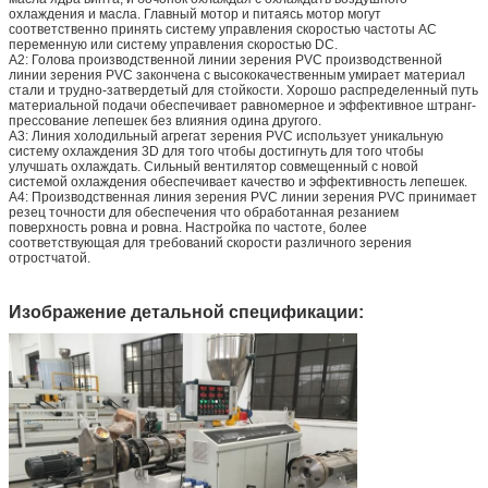
охлаждения и масла. Главный мотор и питаясь мотор могут
соответственно принять систему управления скоростью частоты AC
переменную или систему управления скоростью DC.
A2: Голова производственной линии зерения PVC производственной
линии зерения PVC закончена с высококачественным умирает материал
стали и трудно-затвердетый для стойкости. Хорошо распределенный путь
материальной подачи обеспечивает равномерное и эффективное штранг-
прессование лепешек без влияния одина другого.
A3: Линия холодильный агрегат зерения PVC использует уникальную
систему охлаждения 3D для того чтобы достигнуть для того чтобы
улучшать охлаждать. Сильный вентилятор совмещенный с новой
системой охлаждения обеспечивает качество и эффективность лепешек.
A4: Производственная линия зерения PVC линии зерения PVC принимает
резец точности для обеспечения что обработанная резанием
поверхность ровна и ровна. Настройка по частоте, более
соответствующая для требований скорости различного зерения
отростчатой.
Изображение детальной спецификации: