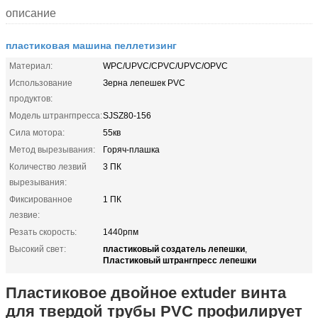
описание
пластиковая машина пеллетизинг
Материал:
WPC/UPVC/CPVC/UPVC/OPVC
Использование
Зерна лепешек PVC
продуктов:
Модель штрангпресса:
SJSZ80-156
Сила мотора:
55кв
Метод вырезывания:
Горяч-плашка
Количество лезвий
3 ПК
вырезывания:
Фиксированное
1 ПК
лезвие:
Резать скорость:
1440рпм
пластиковый создатель лепешки
Высокий свет:
,
Пластиковый штрангпресс лепешки
Пластиковое двойное extuder винта
для твердой трубы PVC профилирует