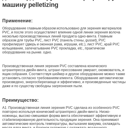
машину pelletizing
Применение:
Оборудование главным образом использовано для зерения материалов
PVC, и после этого осуществляет влияние одной линии зерения волоча
несколько производственных линий продукта одно-винта. Главным
образом для трубы PVC, лист PVC (панель стены, gusset), PVC
профилирует (дверь и оконная рама, игрушки, etc.), лист PVC, край PVC
кольцевание, запечатывание PVC прокладка, etc., практически
оборудование на рынке. одно.
Производственная линия зерения PVC составлена конического
штрангпресса двойн-винта, штранг-прессование умирает, окомкователь, и
ящик собрания. Соответствуя шейкер и другое оборудование можно также
установить согласно требованиям клиента. Оборудование автоматически
произведено, энергосберегающе и эффективно, и произведенные частицы
даже и по существу свободны загрязнения пыли.
Преимущество:
A1: Производственная линия зерения PVC сделана из особенного PVC
повторно используя конический штрангпресс двойн-винта. Низко-
ножницы, высоко-смешивая форма винта обеспечивают эффективную и
стабилизированную деятельность продукции зерения. Она принимают
автоматические контроль температуры, вытыхание вакуума, охлаждать
масла ядра винта, и бочонок охлаждая с охлаждать воздушного