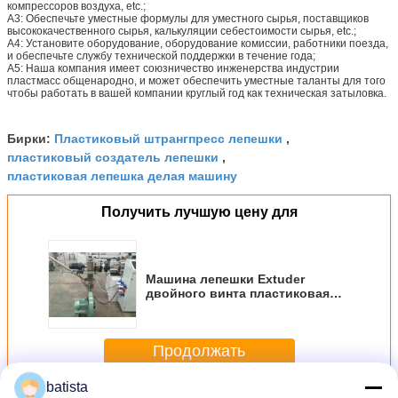
компрессоров воздуха, etc.;
A3: Обеспечьте уместные формулы для уместного сырья, поставщиков
высококачественного сырья, калькуляции себестоимости сырья, etc.;
A4: Установите оборудование, оборудование комиссии, работники поезда,
и обеспечьте службу технической поддержки в течение года;
A5: Наша компания имеет союзничество инженерства индустрии
пластмасс общенародно, и может обеспечить уместные таланты для того
чтобы работать в вашей компании круглый год как техническая затыловка.
Пластиковый штрангпресс лепешки
Бирки:
,
пластиковый создатель лепешки
,
пластиковая лепешка делая машину
Получить лучшую цену для
Машина лепешки Extuder
двойного винта пластиковая
повторно используя для
твердых профилей трубы PVC
Продолжать
batista