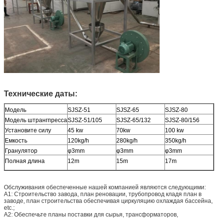
Технические даты:
Модель
SJSZ-51
SJSZ-65
SJSZ-80
Модель штрангпресса
SJSZ-51/105
SJSZ-65/132
SJSZ-80/156
Установите силу
45 kw
70kw
100 kw
Емкость
120kg/h
280kg/h
350kg/h
Гранулятор
φ3mm
φ3mm
φ3mm
Полная длина
12m
15m
17m
Обслуживания обеспеченные нашей компанией являются следующими:
A1: Строительство завода, план реновации, трубопровод кладя план в
заводе, план строительства обеспечивая циркуляцию охлаждая бассейна,
etc.;
A2: Обеспечьте планы поставки для сырья, трансформаторов,