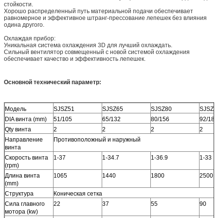
стойкости.
Хорошо распределенный путь материальной подачи обеспечивает
равномерное и эффективное штранг-прессование лепешек без влияния
одина другого.
Охлаждая прибор:
Уникальная система охлаждения 3D для лучший охлаждать.
Сильный вентилятор совмещенный с новой системой охлаждения
обеспечивает качество и эффективность лепешек.
Основной технический параметр:
Модель
SJSZ51
SJSZ65
SJSZ80
SJSZ9
DIA винта (mm)
51/105
65/132
80/156
92/188
Qty винта
2
2
2
2
Направление
Противоположный и наружный
винта
Скорость винта
1-37
1-34.7
1-36.9
1-33
(rpm)
Длина винта
1065
1440
1800
2500
(mm)
Структура
Коническая сетка
Сила главного
22
37
55
90
мотора (kw)