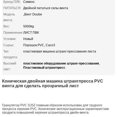
Бренд ПЛК:
Сименс
ПИТАТЬСЯ:
Двойной питаться силы винта
Модель
„Винт Doube
винта:
Вес:
5000kg
Применение:
ЛИСТ ПВК
Условие:
Новый
Сырье:
Порошок PVC, Caco3
Тип
пластиковая машина штранг-прессования листа
продукта:
пластиковое оборудование штранг-прессования
Высокий
,
Пластиковый штрангпресс
свет:
Коническая двойная машина штрангпресса PVC
винта для сделать прозрачный лист
Гранулятор PVC SJSZ главным образом использован для трудного
процесса зерения PVC. Конические эксплуатационные характеристики
продукта повышений зерения штрангпресса двойн-винта.