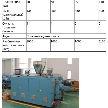
Полная сила
38
58
90
140
(kw)
Выход
135
250
450
800
(максимальный:
kg/h)
Qty зоны
4
4
5
5
топления
бочонка
Фидер
Привинтьте дозировать
Разбивочная
1000
1000
1000
1100
высота машины
(mm)