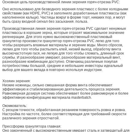
Основная цель производственной линии зерения горяч-отрезка PVC:
Оно использовано для безводного зерения пластмасс с более холодными
свойствами (как HDPE, PVC) и заполнило доработанные пластмассы (как
наполненное кальци). Частицы вокруг в форме торт, никаких пор, и могут
быть сразу входной сигнал без засыхания. польза.
Производственная линия зерения горяч-отрезка PVC сделает ненужные
пластмассы в хорошие зерна, которые отразят максимальное значение
регенерации. Для этого нужно высококачественный пластиковый
гранулятор произвести гранулятор горяч-отрезка PVC легко для того
чтобы разрешить влажные материалы и зерение воды. Много сбросов,
легких для того чтобы распылить клей, низкий выход, обработку винта
высокочастотную гася, не легкую для того чтобы сломать, длинный срок
службы. И разнообразие умирают, разнообразие материальный винт,
разнообразие комбинации доступно. Отвечающ различные покупая
потребностямы большой, средние и небольшие инвесторы идеальный
выбор для вашего вклада в повторно используя индустрии.
Хозяин зерения:
Низкие ножницы, сильно смешанная форма винта обеспечивают
эффективную и стабилизированную деятельность процесса зерения.
Равномерная дозируя система обеспечивает более равномерную и более
эффективную конфигурацию материала masterbatch.
Окомкователь:
С резцом точности, обработанная резанием поверхность ровна и ровна.
Настройка по частоте, более соответствующая для требований скорости
различного зерения отростчатой.
Прессформа гранулятора главная:
Оно законченный с высококачественным умирает сталь и затвердетый для