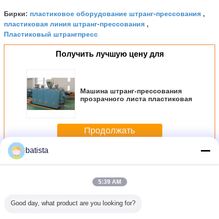
пластиковое оборудование штранг-прессования
Бирки:
,
пластиковая линия штранг-прессования
,
Пластиковый штрангпресс
Получить лучшую цену для
Машина штранг-прессования
прозрачного листа пластиковая
Продолжать
batista
пластиковая машина штранг-прессования
Больше
5:39 AM
Good day, what product are you looking for?
вертора
Машина штранг-
СИД T5 T8
Машина штранг-
SJ-25/30/4
ы ABB
прессования
освещая
прессования
Машина